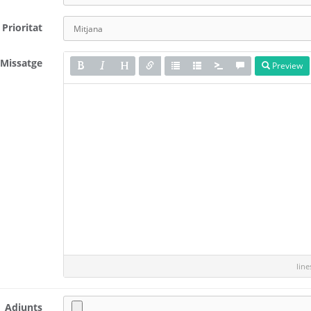
Prioritat
Missatge
Preview
lin
Adjunts