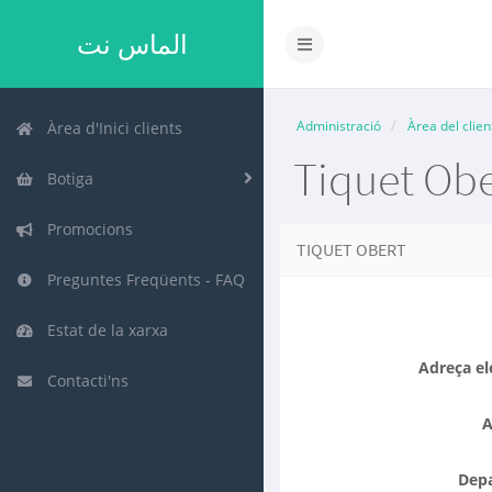
الماس نت
Canvia
la
navegació
Administració
Àrea del clien
Àrea d'Inici clients
Tiquet Obe
Botiga
Promocions
TIQUET OBERT
Preguntes Freqüents - FAQ
Estat de la xarxa
Adreça el
Contacti'ns
A
Dep