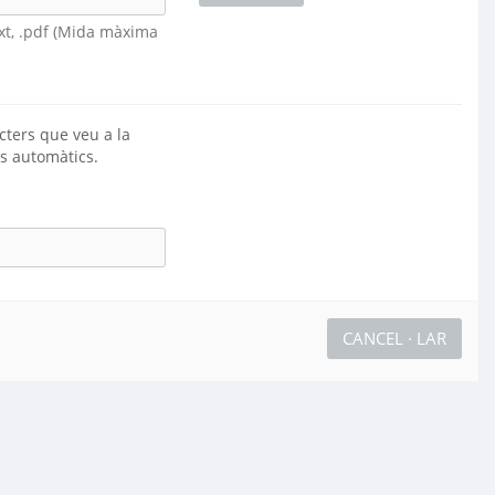
.txt, .pdf (Mida màxima
àcters que veu a la
ts automàtics.
CANCEL · LAR