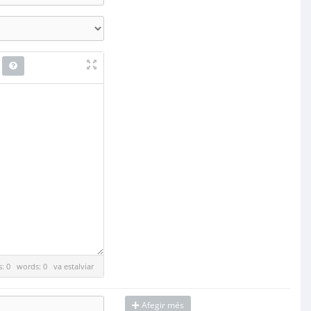
es: 0 words: 0
va estalviar
Afegir més