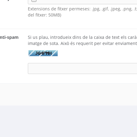
Extensions de fitxer permeses: .jpg, .gif, .jpeg, .png, 
del fitxer: 50MB)
anti-spam
Si us plau, introdueix dins de la caixa de text els car
imatge de sota. Això és requerit per evitar enviamen