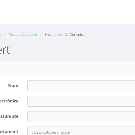
t
Tiquets de suport
Envia ticket de Consulta
rt
Nom
ectrònica
ssumpte
artament