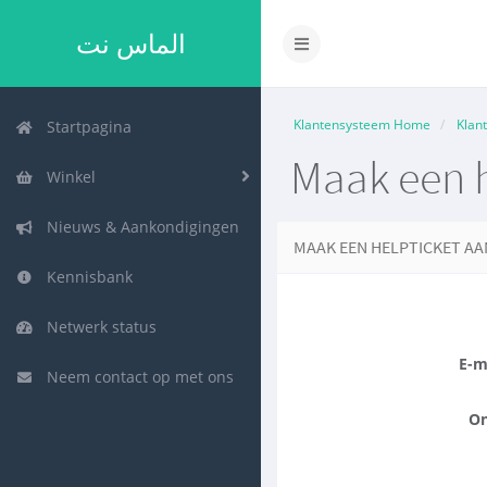
الماس نت
Navigatie
in-/uitschakelen
Klantensysteem Home
Klan
Startpagina
Maak een h
Winkel
Nieuws & Aankondigingen
MAAK EEN HELPTICKET AA
Kennisbank
Netwerk status
E-m
Neem contact op met ons
On