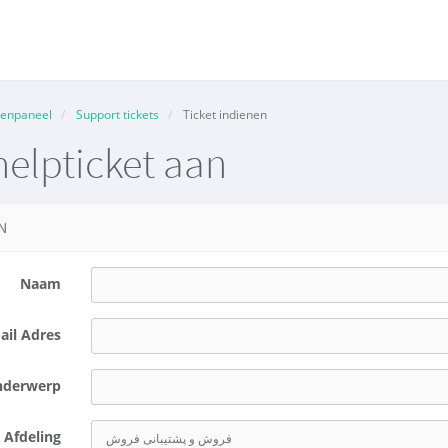
tenpaneel
Support tickets
Ticket indienen
elpticket aan
N
Naam
ail Adres
derwerp
Afdeling