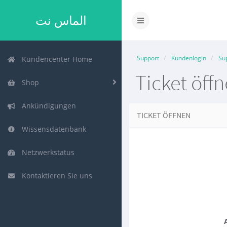
الماس نت
Navigation
ein-/ausblenden
Support
Kundenlogin
Su
Kundencenter Home
Ticket öff
Shop
Ankündigungen
TICKET ÖFFNEN
Wissensdatenbank
Netzwerkstatus
Kontaktieren Sie uns