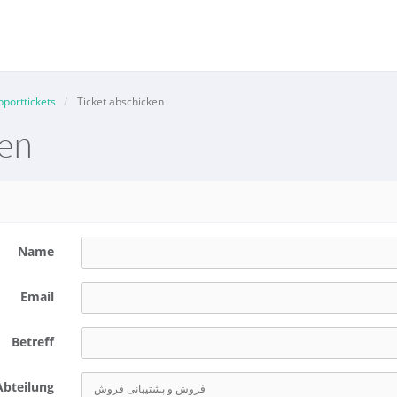
pporttickets
Ticket abschicken
nen
Name
Email
Betreff
Abteilung