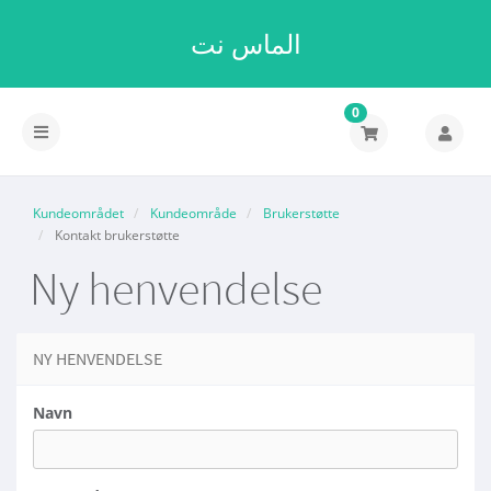
الماس نت
0
Bytt
navigasjon
Kundeområdet
Kundeområde
Brukerstøtte
Kontakt brukerstøtte
Ny henvendelse
NY HENVENDELSE
Navn