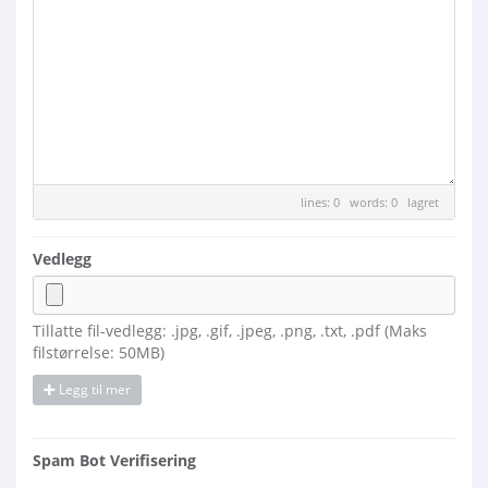
lines: 0 words: 0
lagret
Vedlegg
Tillatte fil-vedlegg: .jpg, .gif, .jpeg, .png, .txt, .pdf (Maks
filstørrelse: 50MB)
Legg til mer
Spam Bot Verifisering