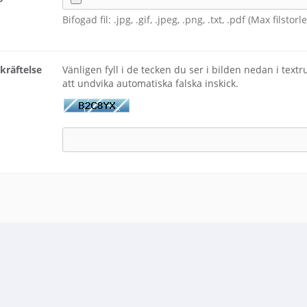
Bifogad fil: .jpg, .gif, .jpeg, .png, .txt, .pdf (Max filstor
räftelse
Vänligen fyll i de tecken du ser i bilden nedan i textr
att undvika automatiska falska inskick.