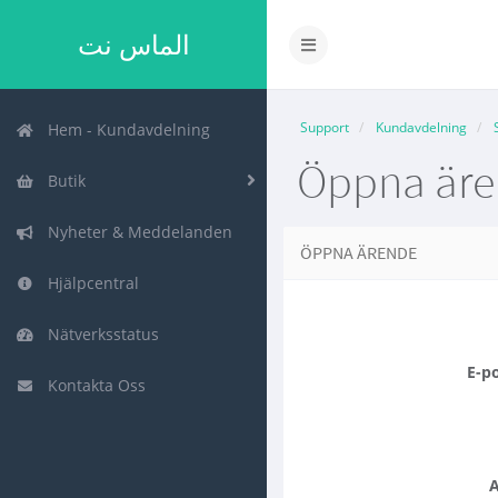
الماس نت
Växla
navigering
Support
Kundavdelning
Hem - Kundavdelning
Öppna är
Butik
Nyheter & Meddelanden
ÖPPNA ÄRENDE
Hjälpcentral
Nätverksstatus
E-p
Kontakta Oss
A