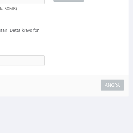
lek: 50MB)
utan. Detta krävs för
ÅNGRA