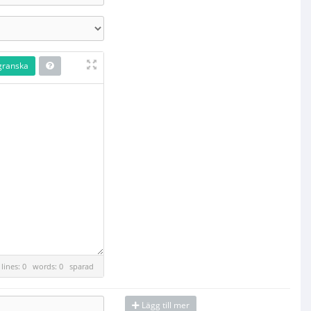
granska
lines: 0 words: 0
sparad
Lägg till mer