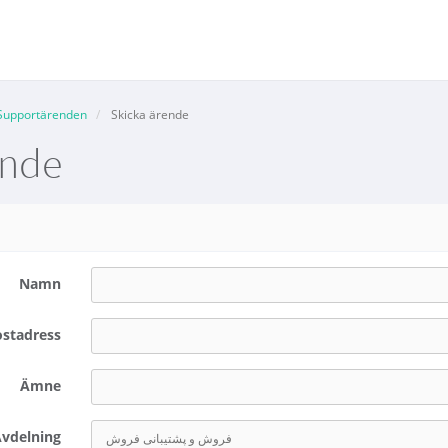
Supportärenden
Skicka ärende
ende
Namn
ostadress
Ämne
vdelning