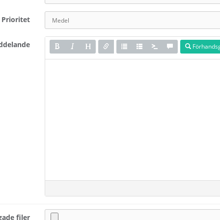
Prioritet
ddelande
Förhands
gade filer