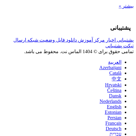
بیشتر »
پشتیبانی
پشتیبانی
اخبار
مرکز آموزش
دانلود فایل
وضعیت شبکه
ارسال
تیکت پشتیبانی
تمامی حقوق برای © 1404 الماس نت. محفوط می باشد.
العربية
Azerbaijani
Català
中文
Hrvatski
Čeština
Dansk
Nederlands
English
Estonian
Persian
Français
Deutsch
עברית